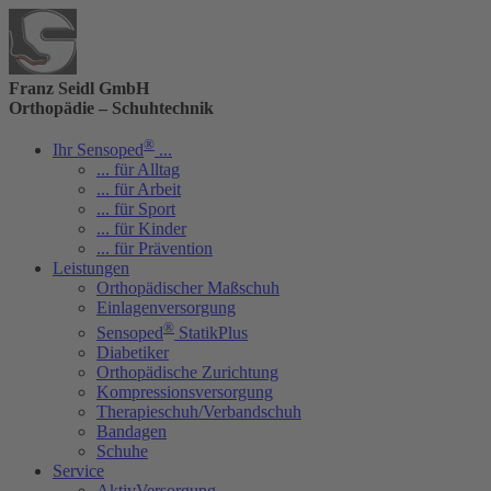
Franz Seidl GmbH
Orthopädie – Schuhtechnik
®
Ihr Sensoped
...
... für Alltag
... für Arbeit
... für Sport
... für Kinder
... für Prävention
Leistungen
Orthopädischer Maßschuh
Einlagenversorgung
®
Sensoped
StatikPlus
Diabetiker
Orthopädische Zurichtung
Kompressionsversorgung
Therapieschuh/Verbandschuh
Bandagen
Schuhe
Service
AktivVersorgung