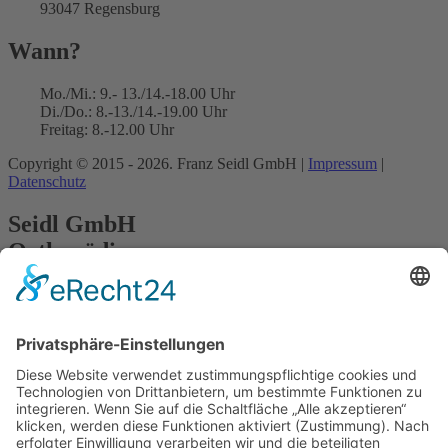
93047 Regensburg
Wann?
Mo./Mi.: 9.- 13./14.-18.00 Uhr
Di./Do.: 8.-13./14.-19.00 Uhr
Freitag: 8.-12.00 Uhr
Copyright © 2015 - 2026. Franz Seidl GmbH |
Impressum
|
Datenschutz
Seidl GmbH
Orthopädie-
Schuhtechnik
Öffnungszeit
Mo./Mi.: 9.- 13./14.-18.00 Uhr
Di./Do.: 8.-13./14.-19.00 Uhr
Freitag: 8.-12.00 Uhr
Adresse