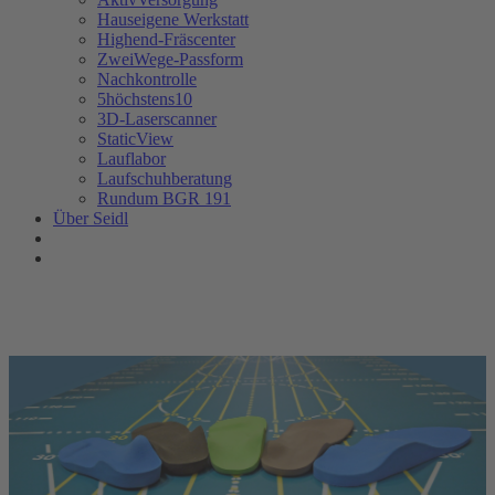
Hauseigene Werkstatt
Highend-Fräscenter
ZweiWege-Passform
Nachkontrolle
5höchstens10
3D-Laserscanner
StaticView
Lauflabor
Laufschuhberatung
Rundum BGR 191
Über Seidl