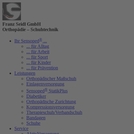
Franz Seidl GmbH
Orthopädie – Schuhtechnik
®
Ihr Sensoped
...
... für Alltag
... für Arbeit
... für Sport
... für Kinder
... für Prävention
Leistungen
Orthopädischer Maßschuh
Einlagenversorgung
®
Sensoped
StatikPlus
Diabetiker
Orthopädische Zurichtung
Kompressionsversorgung
Therapieschuh/Verbandschuh
Bandagen
Schuhe
Service
AktivVersorgung