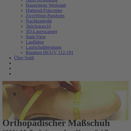
Hauseigene Werkstatt
Highend-Fräscenter
ZweiWege-Passform
Nachkontrolle
5höchstens10
3D-Laserscanner
StaticView
Lauflabor
Laufschuhberatung
Rundum DGUV 112-191
Über Seidl
Orthopädischer Maßschuh