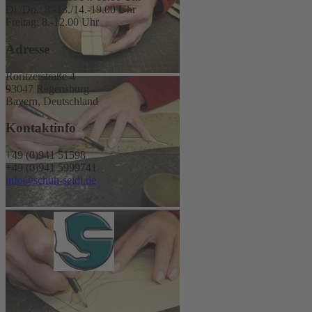
Di./Do.: 8.-13./14.-19.00 Uhr
Freitag: 8.-12.00 Uhr
Adresse
Roritzerstraße 4
93047 Regensburg
Bayern, Deutschland
Kontaktinfo
+49 (0)941 51598
+49 (0)941 5999741
info@schuh-seidl.de