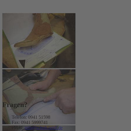
Fragen?
Telefon: 0941 51598
Fax: 0941 5999741
eMail:
info@schuh-seidl.de