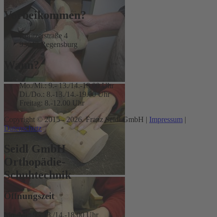
Vorbeikommen?
Roritzerstraße 4
93047 Regensburg
Wann?
Mo./Mi.: 9.- 13./14.-18.00 Uhr
Di./Do.: 8.-13./14.-19.00 Uhr
Freitag: 8.-12.00 Uhr
Copyright © 2015 - 2026. Franz Seidl GmbH |
Impressum
|
Datenschutz
Seidl GmbH
Orthopädie-
Schuhtechnik
Öffnungszeit
Mo./Mi.: 9.- 13./14.-18.00 Uhr