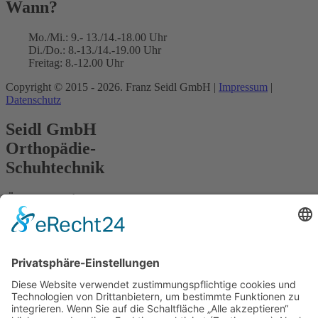
Wann?
Mo./Mi.: 9.- 13./14.-18.00 Uhr
Di./Do.: 8.-13./14.-19.00 Uhr
Freitag: 8.-12.00 Uhr
Copyright © 2015 - 2026. Franz Seidl GmbH |
Impressum
|
Datenschutz
Seidl GmbH
Orthopädie-
Schuhtechnik
Öffnungszeit
Mo./Mi.: 9.- 13./14.-18.00 Uhr
Di./Do.: 8.-13./14.-19.00 Uhr
Freitag: 8.-12.00 Uhr
Adresse
Roritzerstraße 4