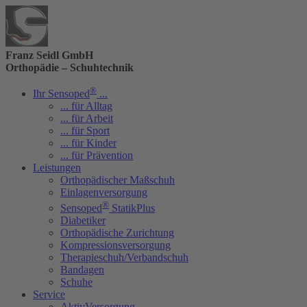
Franz Seidl GmbH
Orthopädie – Schuhtechnik
®
Ihr Sensoped
...
... für Alltag
... für Arbeit
... für Sport
... für Kinder
... für Prävention
Leistungen
Orthopädischer Maßschuh
Einlagenversorgung
®
Sensoped
StatikPlus
Diabetiker
Orthopädische Zurichtung
Kompressionsversorgung
Therapieschuh/Verbandschuh
Bandagen
Schuhe
Service
AktivVersorgung