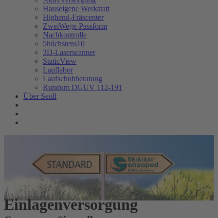
Hauseigene Werkstatt
Highend-Fräscenter
ZweiWege-Passform
Nachkontrolle
5höchstens10
3D-Laserscanner
StaticView
Lauflabor
Laufschuhberatung
Rundum DGUV 112-191
Über Seidl
Einlagenversorgung