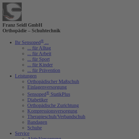
Franz Seidl GmbH
Orthopädie – Schuhtechnik
®
Ihr Sensoped
...
... für Alltag
... für Arbeit
... für Sport
... für Kinder
... für Prävention
Leistungen
Orthopädischer Maßschuh
Einlagenversorgung
®
Sensoped
StatikPlus
Diabetiker
Orthopädische Zurichtung
Kompressionsversorgung
Therapieschuh/Verbandschuh
Bandagen
Schuhe
Service
AktivVersorgung