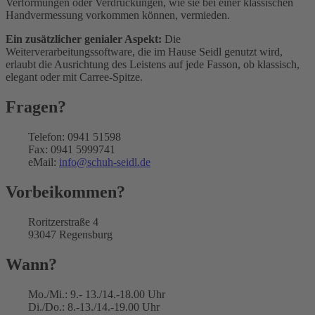
Verformungen oder Verdrückungen, wie sie bei einer klassischen
Handvermessung vorkommen können, vermieden.
Ein zusätzlicher genialer Aspekt:
Die
Weiterverarbeitungssoftware, die im Hause Seidl genutzt wird,
erlaubt die Ausrichtung des Leistens auf jede Fasson, ob klassisch,
elegant oder mit Carree-Spitze.
Fragen?
Telefon: 0941 51598
Fax: 0941 5999741
eMail:
info@schuh-seidl.de
Vorbeikommen?
Roritzerstraße 4
93047 Regensburg
Wann?
Mo./Mi.: 9.- 13./14.-18.00 Uhr
Di./Do.: 8.-13./14.-19.00 Uhr