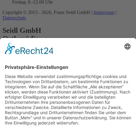
Freitag: 8.-12.00 Uhr
Copyright © 2015 - 2026. Franz Seidl GmbH |
Impressum
|
Datenschutz
Seidl GmbH
Orthopädie-
Schuhtechnik
Öffnungszeit
Mo./Mi.: 9.- 13./14.-18.00 Uhr
Di./Do.: 8.-13./14.-19.00 Uhr
Freitag: 8.-12.00 Uhr
Adresse
Roritzerstraße 4
93047 Regensburg
Bayern, Deutschland
Kontaktinfo